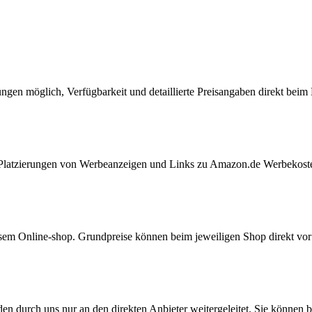
ungen möglich, Verfügbarkeit und detaillierte Preisangaben direkt bei
ie Platzierungen von Werbeanzeigen und Links zu Amazon.de Werbekost
iesem Online-shop. Grundpreise können beim jeweiligen Shop direkt vo
den durch uns nur an den direkten Anbieter weitergeleitet. Sie können b