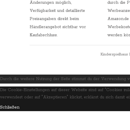
Änderungen möglich,
durch die P
Verfügbarkeit und detaillierte
Werbeanzei
Preisangaben direkt beim
Amazon.de
Händlerangebot sichtbar vor
Werbekoste
Kaufabschluss.
werden kö
Kinderspielhaus 
Durch die weitere Nutzung der Seite stimmst du der Verwendung 
Die Cookie-Einstellungen auf dieser Website sind auf "Cookies zu
verwendest oder auf "Akzeptieren" klickst, erklärst du sich damit e
Schließen