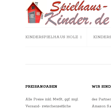
KINDERSPIELHAUS HOLZ
KINDER
SPIELHAUS MIT SANDKASTEN
SPIELHAUS MIT RUTSCHE
KINDERSPIELHAUS ZUBEHÖR
PREISANGABEN
WIR SIN
Alle Preise inkl. MwSt., ggf. zzgl.
des Partne
Versand- zwischenzeitliche
Amazon S.a.r