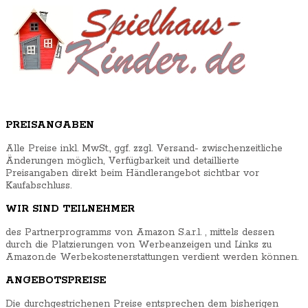
Search for
Kinderspielhaus Holz
Kinderspielhaus Kunststoff
Kinderspielhaus Stoff
PREISANGABEN
Ratgeber
Shop
Alle Preise inkl. MwSt., ggf. zzgl. Versand- zwischenzeitliche
Impressum
Änderungen möglich, Verfügbarkeit und detaillierte
Preisangaben direkt beim Händlerangebot sichtbar vor
Kaufabschluss.
WIR SIND TEILNEHMER
des Partnerprogramms von Amazon S.a.r.l. , mittels dessen
durch die Platzierungen von Werbeanzeigen und Links zu
Amazon.de Werbekostenerstattungen verdient werden können.
ANGEBOTSPREISE
Die durchgestrichenen Preise entsprechen dem bisherigen