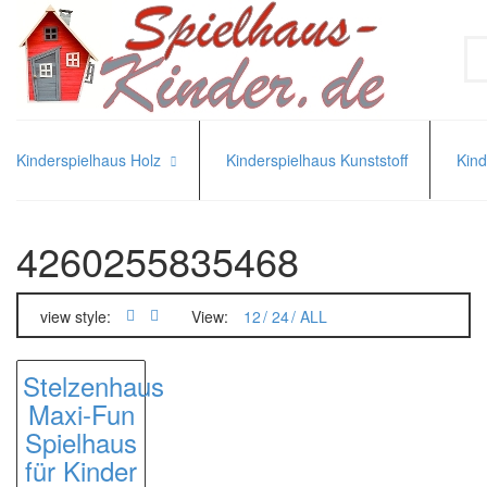
Kinderspielhaus Holz
Kinderspielhaus Kunststoff
Kind
Spielhaus mit Sandkasten
Spielhaus mit Rutsche
4260255835468
Kinderspielhaus Zubehör
view style:
View:
12
24
ALL
Stelzenhaus
Maxi-Fun
Spielhaus
für Kinder