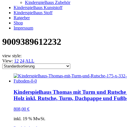
Kinderspielhaus Zubehör
Kinderspielhaus Kunststoff
Kinderspielhaus Stoff
Ratgeber
Shop
Impressum
9009389612232
view style:
View:
12
24
ALL
Kinderspielhaus Thomas mit Turm und Rutsche 
Holz inkl. Rutsche, Turm, Dachpappe und Fuß
808,00
€
inkl. 19 % MwSt.