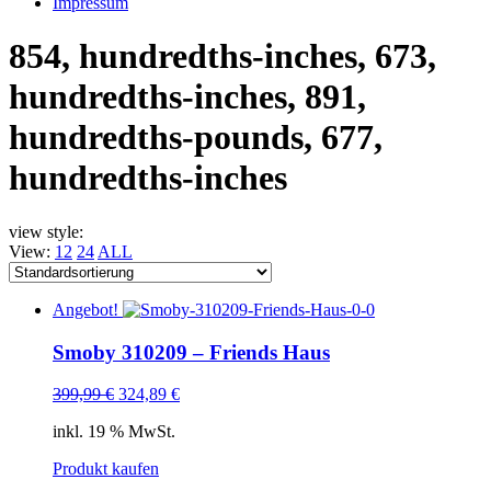
Impressum
854, hundredths-inches, 673,
hundredths-inches, 891,
hundredths-pounds, 677,
hundredths-inches
view style:
View:
12
24
ALL
Angebot!
Smoby 310209 – Friends Haus
399,99
€
324,89
€
inkl. 19 % MwSt.
Produkt kaufen