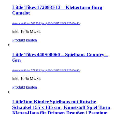
Little Tikes 172083E13 – Kletterturm Burg
Camelot
Amazon.de Price:
562,83
€
(as of 03/04/2017 05:43 PST-
Details
)
inkl. 19 % MwSt.
Produkt kaufen
Little Tikes 440S00060 – Spielhaus Country –
Grn
Amazon.de Price:
378,49
€
(as of 03/04/2017 05:43 PST-
Details
)
inkl. 19 % MwSt.
Produkt kaufen
LittleTom Kinder Spielhaus mit Rutsche
Schaukel 155 x 135 cm | Kunststoff Spiel-Turm
Kletter-Haus für Drinnen Draußen | Premium