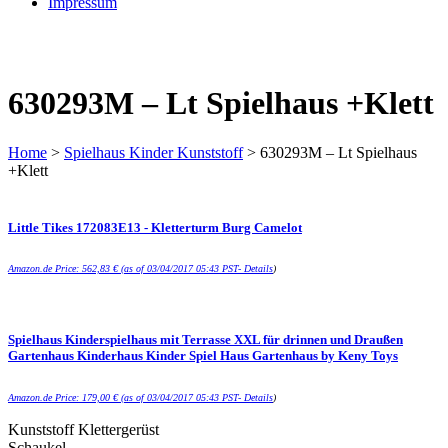
Impressum
630293M – Lt Spielhaus +Klett
Home
>
Spielhaus Kinder Kunststoff
> 630293M – Lt Spielhaus
+Klett
Little Tikes 172083E13 - Kletterturm Burg Camelot
Amazon.de Price:
562,83
€
(as of 03/04/2017 05:43 PST-
Details
)
Spielhaus Kinderspielhaus mit Terrasse XXL für drinnen und Draußen
Gartenhaus Kinderhaus Kinder Spiel Haus Gartenhaus by Keny Toys
Amazon.de Price:
179,00
€
(as of 03/04/2017 05:43 PST-
Details
)
Kunststoff Klettergerüst
Schaukel