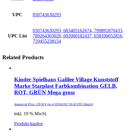
UPC
050743630293
050743630293, 683405162674, 799891870433,
UPC List
789264303026, 692000182437, 658106652816,
759455238154
Related Products
Kinder Spielhaus Galilee Village Kunststoff
Marke Starplast Farbkombination GELB,
ROT, GRÜN Mega gross
Amazon.de Price:
139,90
€
(as of 03/04/2017 05:43 PST-
Details
)
inkl. 19 % MwSt.
Produkt kaufen