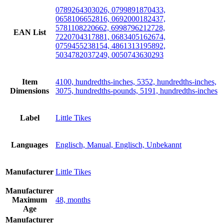
0789264303026, 0799891870433,
0658106652816, 0692000182437,
5781108220662, 6998796212728,
EAN List
7220704317881, 0683405162674,
0759455238154, 4861313195892,
5034782037249, 0050743630293
Item
4100, hundredths-inches, 5352, hundredths-inches,
Dimensions
3075, hundredths-pounds, 5191, hundredths-inches
Label
Little Tikes
Languages
Englisch, Manual, Englisch, Unbekannt
Manufacturer
Little Tikes
Manufacturer
Maximum
48, months
Age
Manufacturer