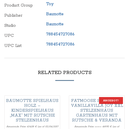
Toy
Product Group
Baumotte
Publisher
Baumotte
Studio
788454727086
UPC
788454727086
UPC List
RELATED PRODUCTS
BAUMOTTE SPIELHAUS
FATMOOSE SPIELHAUS
ANGEBOT!
HOLZ –
VANILLAVILLA JOY XXL
KINDERSPIELHAUS
STELZENHAUS
„MAX“ MIT RUTSCHE
GARTENHAUS MIT
STELZENHAUS
RUTSCHE & VERANDA
Amazon.de Price:
634,08
€
(as of 03/04/2017
Amazon.de Price:
469,95
€
(as of
569,95
€