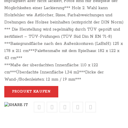
imprägniert aber nicht lackiert, Fotos sind nur Beispiele der
Möglichkeiten einer Lackierung*** Holz 2. Wahl kann
Holzfehler wie Astlöcher, Risse, Farbabweichungen und
Drehungen des Holzes beinhalten (entspricht der DIN Norm)
*** Die Herstellung wird regelmäßig durch TÜV geprüft und
zertifiziert – TÜV-Prüfungen (TÜV Süd Din N EN 71-8)
***Basisgrundfläche nach den Außenkonturen (LxBxH): 125 x
178 x 211 cm***Palettenmaße mit dem Spielhaus: 182 x 122 x
43 cm***
***Maße der überdachten Innenfläche: 110 x 122
cm***Überdachte Innenfläche 1,34 m2***Dicke der
Wand-/Bodenleisten: 12 mm / 19 mm***
PRODUKT KAUFEN