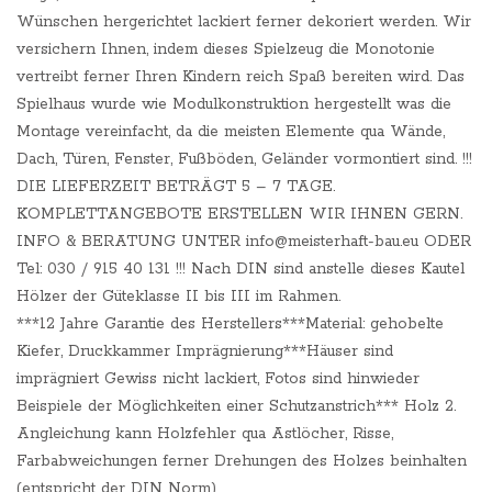
Wünschen hergerichtet lackiert ferner dekoriert werden. Wir
versichern Ihnen, indem dieses Spielzeug die Monotonie
vertreibt ferner Ihren Kindern reich Spaß bereiten wird. Das
Spielhaus wurde wie Modulkonstruktion hergestellt was die
Montage vereinfacht, da die meisten Elemente qua Wände,
Dach, Türen, Fenster, Fußböden, Geländer vormontiert sind. !!!
DIE LIEFERZEIT BETRÄGT 5 – 7 TAGE.
KOMPLETTANGEBOTE ERSTELLEN WIR IHNEN GERN.
INFO & BERATUNG UNTER info@meisterhaft-bau.eu ODER
Tel: 030 / 915 40 131 !!! Nach DIN sind anstelle dieses Kautel
Hölzer der Güteklasse II bis III im Rahmen.
***12 Jahre Garantie des Herstellers***Material: gehobelte
Kiefer, Druckkammer Imprägnierung***Häuser sind
imprägniert Gewiss nicht lackiert, Fotos sind hinwieder
Beispiele der Möglichkeiten einer Schutzanstrich*** Holz 2.
Angleichung kann Holzfehler qua Astlöcher, Risse,
Farbabweichungen ferner Drehungen des Holzes beinhalten
(entspricht der DIN Norm)