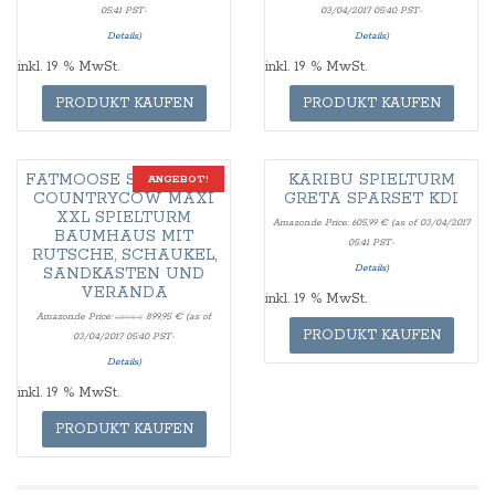
05:41 PST-
03/04/2017 05:40 PST-
Details
)
Details
)
inkl. 19 % MwSt.
inkl. 19 % MwSt.
PRODUKT KAUFEN
PRODUKT KAUFEN
FATMOOSE SPIELHAUS
KARIBU SPIELTURM
ANGEBOT!
COUNTRYCOW MAXI
GRETA SPARSET KDI
XXL SPIELTURM
Amazon.de Price:
605,99
€
(as of 03/04/2017
BAUMHAUS MIT
05:41 PST-
RUTSCHE, SCHAUKEL,
Details
)
SANDKASTEN UND
VERANDA
inkl. 19 % MwSt.
Amazon.de Price:
899,95
€
(as of
1.319,95
€
PRODUKT KAUFEN
03/04/2017 05:40 PST-
Details
)
inkl. 19 % MwSt.
PRODUKT KAUFEN