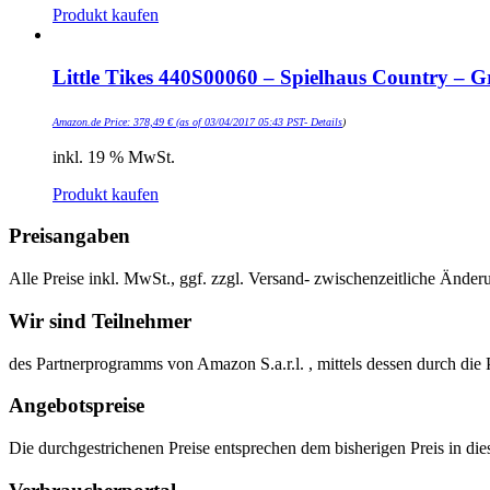
Produkt kaufen
Little Tikes 440S00060 – Spielhaus Country – G
Amazon.de Price:
378,49
€
(as of 03/04/2017 05:43 PST-
Details
)
inkl. 19 % MwSt.
Produkt kaufen
Preisangaben
Alle Preise inkl. MwSt., ggf. zzgl. Versand- zwischenzeitliche Änder
Wir sind Teilnehmer
des Partnerprogramms von Amazon S.a.r.l. , mittels dessen durch d
Angebotspreise
Die durchgestrichenen Preise entsprechen dem bisherigen Preis in d