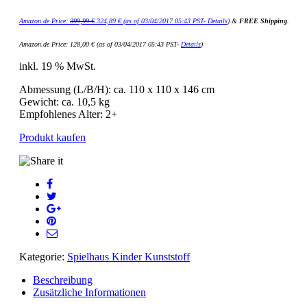
Amazon.de Price:
399,99
€
324,89
€
(as of 03/04/2017 05:43 PST-
Details
)
&
FREE Shipping
.
Amazon.de Price:
128,00
€
(as of 03/04/2017 05:43 PST-
Details
)
inkl. 19 % MwSt.
Abmessung (L/B/H): ca. 110 x 110 x 146 cm
Gewicht: ca. 10,5 kg
Empfohlenes Alter: 2+
Produkt kaufen
Kategorie:
Spielhaus Kinder Kunststoff
Beschreibung
Zusätzliche Informationen