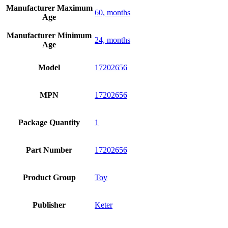
Manufacturer Maximum
60, months
Age
Manufacturer Minimum
24, months
Age
Model
17202656
MPN
17202656
Package Quantity
1
Part Number
17202656
Product Group
Toy
Publisher
Keter