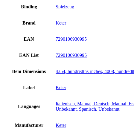
Binding
Spielzeug
Brand
Keter
EAN
7290106930995
EAN List
7290106930995
Item Dimensions
4354, hundredths-inches, 4008, hundredt
Label
Keter
Italienisch, Manual, Deutsch, Manual, F
Languages
Unbekannt, Spanisch, Unbekannt
Manufacturer
Keter