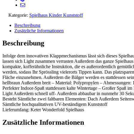
Kategorie:
Spielhaus Kinder Kunststoff
Beschreibung
Zusätzliche Informationen
Beschreibung
Infolge dem innovativen Klappmechanismus lässt sich dieses Spielh
lassen sich Light zusammen verrasten Außerdem das ganze Spielhau
kompakte, kofferähnliche Instruktion, die es außerordentlich gemüt
werden, sodass Ihr Sprössling vielerorts Tippen kann. Das platzsparen
Fläche einzunehmen. Außerdem die Bälger werden es stattdessen seine
hellbraun Außerdem breit – Material: Polypropylen – Abmessungen: 1
Perfekter Indoor-Spaß stattdessen kalte Wintertage – Großer Spaß im
Light Außerdem schnell uff- Außerdem abbaubar in nunmehr 30 Sek
Besteht Sämtliche zwei faltbaren Elementen: Dach Außerdem Seite
Sämtliche hochqualitativen UV-beständigem Kunststoff
Lieferumfang: Keter Wonderfold Spielhaus
Zusätzliche Informationen