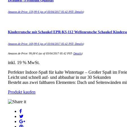
Draußen | Premium Qualität
Amazon.de Price:
159,99
€
(as of 03/04/2017 05:42 PST-
Details
)
Kinderrutsche mit Schaukel EPR-KS-112 Wellenrutsche Schaukel Kinders
Amazon.de Price:
169,99
€
(as of 03/04/2017 05:42 PST-
Details
)
Amazon.de Price:
99,00
€
(as of 03/04/2017 05:42 PST-
Details
)
inkl. 19 % MwSt.
Perfekter Indoor-Spaß für kalte Wintertage – Großer Spaß im Frei
Leicht und schnell auf- und abbaubar in nur 30 Sekunden
Besteht aus zwei faltbaren Elementen: Dach und Seitenwänden m
Produkt kaufen