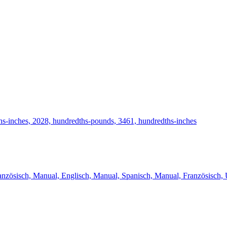
hs-inches, 2028, hundredths-pounds, 3461, hundredths-inches
ranzösisch, Manual, Englisch, Manual, Spanisch, Manual, Französisch,