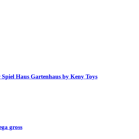
r Spiel Haus Gartenhaus by Keny Toys
ga gross