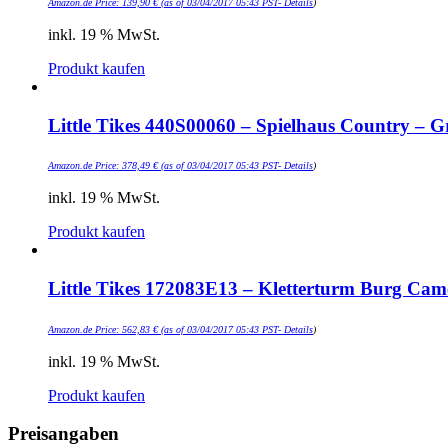
Amazon.de Price:
139,90
€
(as of 03/04/2017 05:43 PST-
Details
)
inkl. 19 % MwSt.
Produkt kaufen
Little Tikes 440S00060 – Spielhaus Country – G
Amazon.de Price:
378,49
€
(as of 03/04/2017 05:43 PST-
Details
)
inkl. 19 % MwSt.
Produkt kaufen
Little Tikes 172083E13 – Kletterturm Burg Cam
Amazon.de Price:
562,83
€
(as of 03/04/2017 05:43 PST-
Details
)
inkl. 19 % MwSt.
Produkt kaufen
Preisangaben