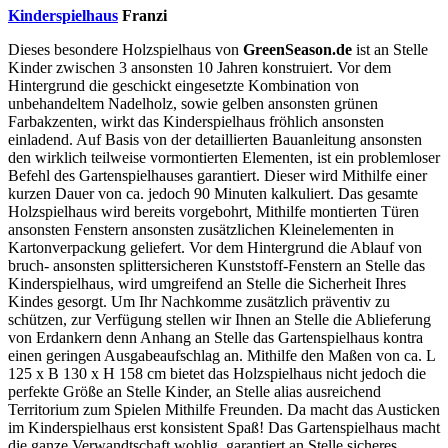
Kinderspielhaus
Franzi
Dieses besondere Holzspielhaus von
GreenSeason.de
ist an Stelle
Kinder zwischen 3 ansonsten 10 Jahren konstruiert. Vor dem
Hintergrund die geschickt eingesetzte Kombination von
unbehandeltem Nadelholz, sowie gelben ansonsten grünen
Farbakzenten, wirkt das Kinderspielhaus fröhlich ansonsten
einladend. Auf Basis von der detaillierten Bauanleitung ansonsten
den wirklich teilweise vormontierten Elementen, ist ein problemloser
Befehl des Gartenspielhauses garantiert. Dieser wird Mithilfe einer
kurzen Dauer von ca. jedoch 90 Minuten kalkuliert. Das gesamte
Holzspielhaus wird bereits vorgebohrt, Mithilfe montierten Türen
ansonsten Fenstern ansonsten zusätzlichen Kleinelementen in
Kartonverpackung geliefert. Vor dem Hintergrund die Ablauf von
bruch- ansonsten splittersicheren Kunststoff-Fenstern an Stelle das
Kinderspielhaus, wird umgreifend an Stelle die Sicherheit Ihres
Kindes gesorgt. Um Ihr Nachkomme zusätzlich präventiv zu
schützen, zur Verfügung stellen wir Ihnen an Stelle die Ablieferung
von Erdankern denn Anhang an Stelle das Gartenspielhaus kontra
einen geringen Ausgabeaufschlag an. Mithilfe den Maßen von ca. L
125 x B 130 x H 158 cm bietet das Holzspielhaus nicht jedoch die
perfekte Größe an Stelle Kinder, an Stelle alias ausreichend
Territorium zum Spielen Mithilfe Freunden. Da macht das Austicken
im Kinderspielhaus erst konsistent Spaß! Das Gartenspielhaus macht
die ganze Verwandtschaft wohlig, garantiert an Stelle sicheres