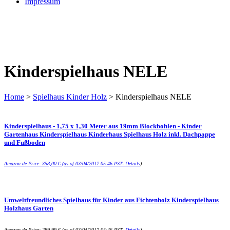
Impressum
Kinderspielhaus NELE
Home
>
Spielhaus Kinder Holz
> Kinderspielhaus NELE
Kinderspielhaus - 1,75 x 1,30 Meter aus 19mm Blockbohlen - Kinder
Gartenhaus Kinderspielhaus Kinderhaus Spielhaus Holz inkl. Dachpappe
und Fußboden
Amazon.de Price:
358,00
€
(as of 03/04/2017 05:46 PST-
Details
)
Umweltfreundliches Spielhaus für Kinder aus Fichtenholz Kinderspielhaus
Holzhaus Garten
Amazon.de Price:
289,99
€
(as of 03/04/2017 05:46 PST-
Details
)