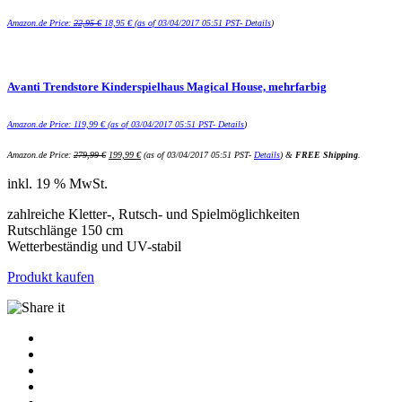
Amazon.de Price:
22,95
€
18,95
€
(as of 03/04/2017 05:51 PST-
Details
)
Avanti Trendstore Kinderspielhaus Magical House, mehrfarbig
Amazon.de Price:
119,99
€
(as of 03/04/2017 05:51 PST-
Details
)
Amazon.de Price:
279,99
€
199,99
€
(as of 03/04/2017 05:51 PST-
Details
)
&
FREE Shipping
.
inkl. 19 % MwSt.
zahlreiche Kletter-, Rutsch- und Spielmöglichkeiten
Rutschlänge 150 cm
Wetterbeständig und UV-stabil
Produkt kaufen