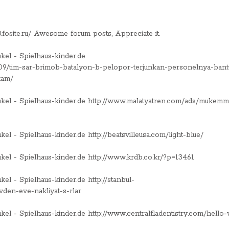
.fosite.ru/ Awesome forum posts, Appreciate it.
kel - Spielhaus-kinder.de
09/tim-sar-brimob-batalyon-b-pelopor-terjunkan-personelnya-bant
kam/
aukel - Spielhaus-kinder.de http://www.malatyatren.com/ads/mukemm
el - Spielhaus-kinder.de http://beatsvilleusa.com/light-blue/
kel - Spielhaus-kinder.de http://www.krdb.co.kr/?p=13461
el - Spielhaus-kinder.de http://stanbul-
vden-eve-nakliyat-s-rlar
kel - Spielhaus-kinder.de http://www.centralfladentistry.com/hello