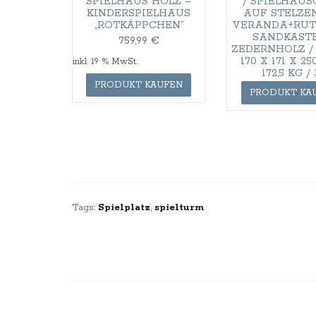
SPIELHAUS HOLZ –
/ SPIELHÄU
KINDERSPIELHAUS
AUF STELZE
„ROTKÄPPCHEN“
VERANDA+RUT
SANDKASTE
759,99
€
ZEDERNHOLZ / M
70 X 171 X 250
inkl. 19 % MwSt.
72,5 KG / 3
PRODUKT KAUFEN
PRODUKT KA
Tags:
Spielplatz
,
spielturm