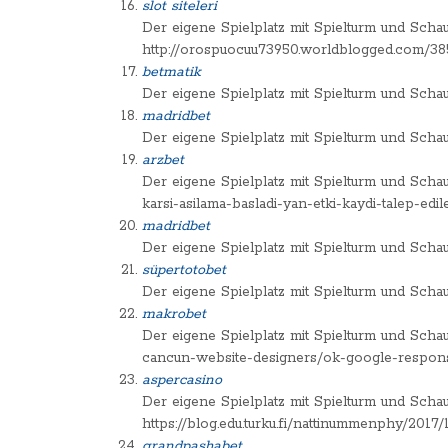
slot siteleri
Der eigene Spielplatz mit Spielturm und Schau
http://orospuocuu73950.worldblogged.com/38
betmatik
Der eigene Spielplatz mit Spielturm und Schau
madridbet
Der eigene Spielplatz mit Spielturm und Schau
arzbet
Der eigene Spielplatz mit Spielturm und Schau
karsi-asilama-basladi-yan-etki-kaydi-talep-edi
madridbet
Der eigene Spielplatz mit Spielturm und Schauk
süpertotobet
Der eigene Spielplatz mit Spielturm und Schauk
makrobet
Der eigene Spielplatz mit Spielturm und Sch
cancun-website-designers/ok-google-respon
aspercasino
Der eigene Spielplatz mit Spielturm und Schau
https://blog.edu.turku.fi/nattinummenphy/2017
grandpashabet