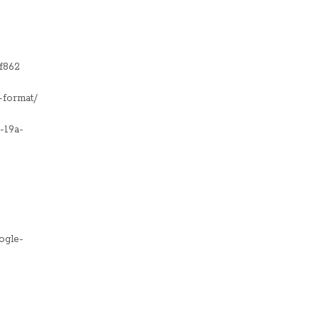
tf862
-format/
-19a-
ogle-