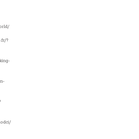
orld/
fr/?
king-
in-
?
hodci/