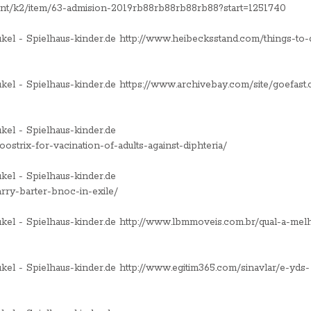
nt/k2/item/63-admision-2019rb88rb88rb88rb88?start=1251740
ukel - Spielhaus-kinder.de http://www.heibecksstand.com/things-to-
ukel - Spielhaus-kinder.de https://www.archivebay.com/site/goefast
kel - Spielhaus-kinder.de
ostrix-for-vacination-of-adults-against-diphteria/
kel - Spielhaus-kinder.de
arry-barter-bnoc-in-exile/
ukel - Spielhaus-kinder.de http://www.lbmmoveis.com.br/qual-a-mel
kel - Spielhaus-kinder.de http://www.egitim365.com/sinavlar/e-yds-