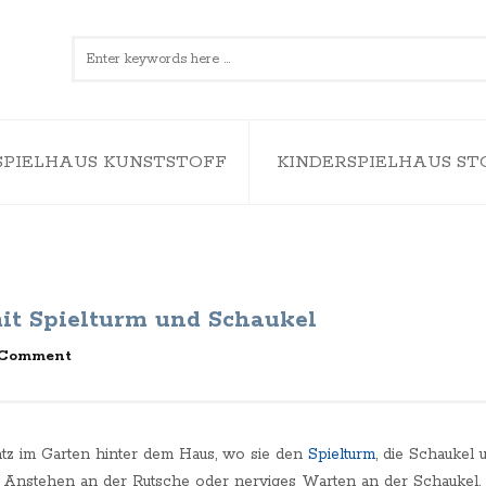
SPIELHAUS KUNSTSTOFF
KINDERSPIELHAUS ST
mit Spielturm und Schaukel
 Comment
atz im Garten hinter dem Haus, wo sie den
Spielturm
, die Schaukel
es Anstehen an der Rutsche oder nerviges Warten an der Schaukel, 