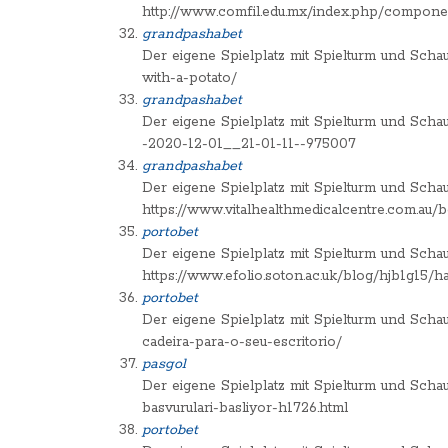
http://www.comfil.edu.mx/index.php/compone
grandpashabet
Der eigene Spielplatz mit Spielturm und Scha
with-a-potato/
grandpashabet
Der eigene Spielplatz mit Spielturm und Scha
-2020-12-01__21-01-11--975007
grandpashabet
Der eigene Spielplatz mit Spielturm und Schau
https://www.vitalhealthmedicalcentre.com.au/bo
portobet
Der eigene Spielplatz mit Spielturm und Schau
https://www.efolio.soton.ac.uk/blog/hjb1g15/h
portobet
Der eigene Spielplatz mit Spielturm und Scha
cadeira-para-o-seu-escritorio/
pasgol
Der eigene Spielplatz mit Spielturm und Schau
basvurulari-basliyor-h1726.html
portobet