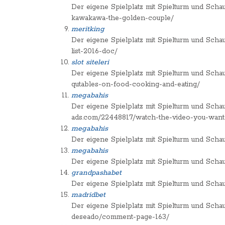
Der eigene Spielplatz mit Spielturm und Scha
kawakawa-the-golden-couple/
meritking
Der eigene Spielplatz mit Spielturm und Sch
list-2016-doc/
slot siteleri
Der eigene Spielplatz mit Spielturm und Scha
qutables-on-food-cooking-and-eating/
megabahis
Der eigene Spielplatz mit Spielturm und Schau
ads.com/22448817/watch-the-video-you-want
megabahis
Der eigene Spielplatz mit Spielturm und Schau
megabahis
Der eigene Spielplatz mit Spielturm und Scha
grandpashabet
Der eigene Spielplatz mit Spielturm und Scha
madridbet
Der eigene Spielplatz mit Spielturm und Schau
deseado/comment-page-163/