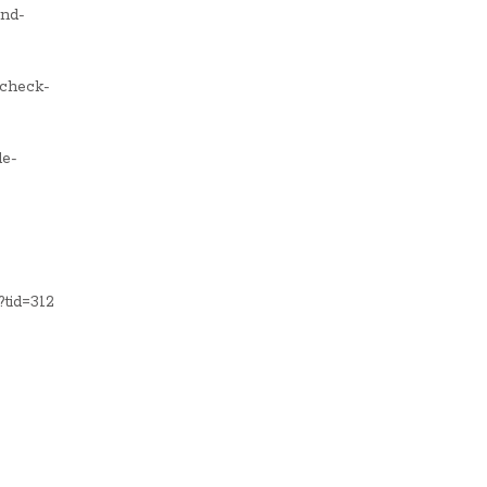
and-
-check-
le-
?tid=312