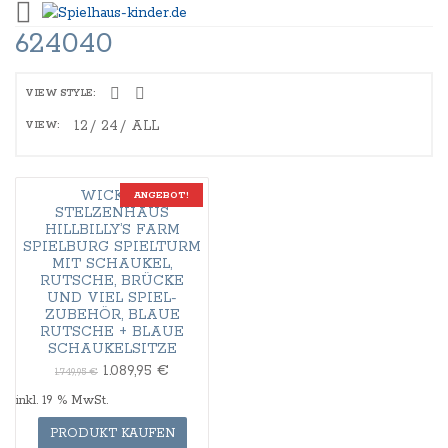
624040
VIEW STYLE:
12
24
ALL
VIEW:
WICKEY
ANGEBOT!
STELZENHAUS
HILLBILLY’S FARM
SPIELBURG SPIELTURM
MIT SCHAUKEL,
RUTSCHE, BRÜCKE
UND VIEL SPIEL-
ZUBEHÖR, BLAUE
RUTSCHE + BLAUE
SCHAUKELSITZE
1.089,95
€
1.749,95
€
inkl. 19 % MwSt.
PRODUKT KAUFEN